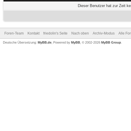
Dieser Benutzer hat zur Zeit k
Foren-Team
Kontakt
friedolin's Seite
Nach oben
Archiv-Modus
Alle Fo
Deutsche Übersetzung:
MyBB.de
, Powered by
MyBB
, © 2002-2026
MyBB Group
.