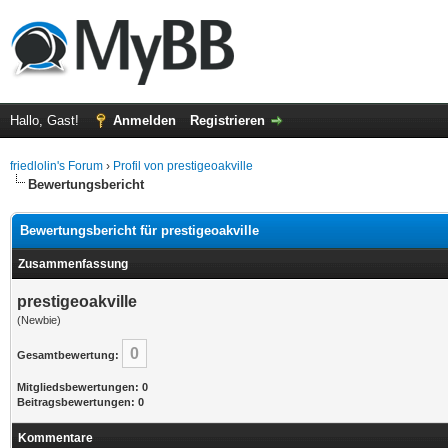
Hallo, Gast!
Anmelden
Registrieren
friedlolin's Forum
›
Profil von prestigeoakville
Bewertungsbericht
Bewertungsbericht für prestigeoakville
Zusammenfassung
prestigeoakville
(Newbie)
0
Gesamtbewertung:
Mitgliedsbewertungen: 0
Beitragsbewertungen: 0
Kommentare