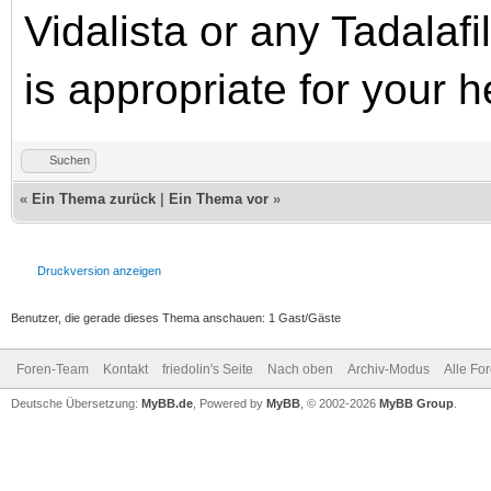
Vidalista or any Tadalafi
is appropriate for your 
Suchen
«
Ein Thema zurück
|
Ein Thema vor
»
Druckversion anzeigen
Benutzer, die gerade dieses Thema anschauen: 1 Gast/Gäste
Foren-Team
Kontakt
friedolin's Seite
Nach oben
Archiv-Modus
Alle Fo
Deutsche Übersetzung:
MyBB.de
, Powered by
MyBB
, © 2002-2026
MyBB Group
.